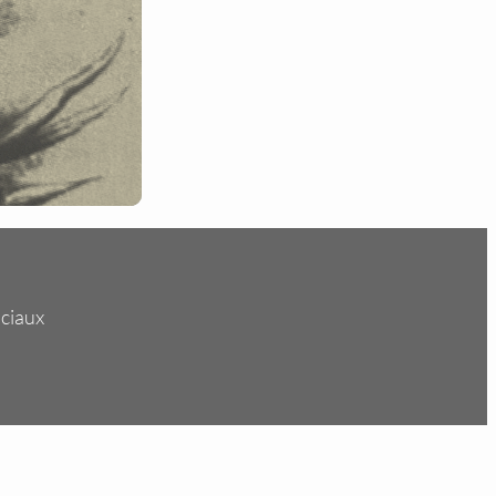
s
ociaux