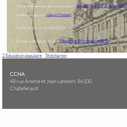
Cet article est issu de la publication :
Revue d’Histoire du Pays Châtel
Il a été rédigé par :
Joseph Chotard
Publié le :
11 novembre 2020
En lien avec les mots clés :
Education et formation
2020
2 Education populaire
Télécharger
CCHA
48 rue Arsène et Jean Lambert, 86100
Châtellerault