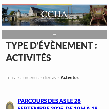
Aller
au
contenu
TYPE D'ÉVÈNEMENT :
ACTIVITÉS
Tous les contenus en lien avec
Activités
PARCOURS DES AS LE 28
SEPTEMBRE 2025, DE 10 H À 18