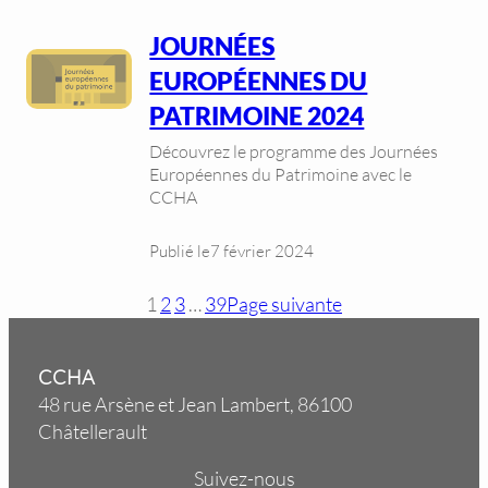
JOURNÉES
EUROPÉENNES DU
PATRIMOINE 2024
Découvrez le programme des Journées
Européennes du Patrimoine avec le
CCHA
Publié le
7 février 2024
1
2
3
…
39
Page suivante
CCHA
48 rue Arsène et Jean Lambert, 86100
Châtellerault
Suivez-nous