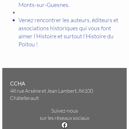
Monts-sur-Guesnes.
Venez rencontrer les auteurs, éditeurs et
associations historiques qui vous font
aimer l’Histoire et surtout l’Histoire du
Poitou !
CCHA
48 rue Arsène et Jean Lambert, 86100
Châtellerault
Suivez-nous
sur les réseaux sociaux
Facebook