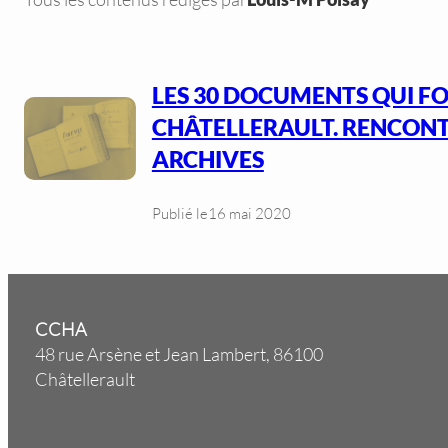
LES 30 DOCUMENTS QUI F
CHÂTELLERAULT. RENCONT
ARCHIVES
Publié le
16 mai 2020
CCHA
48 rue Arsène et Jean Lambert, 86100
Châtellerault