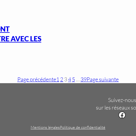
ONT
RE AVEC LES
Page précédente
1
2
3
4
5
…
39
Page suivante
Suivez-nou
sur les réseaux s
Facebook
Mentions légales
Politique de confidentialité